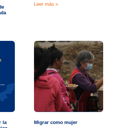
Leer más »
de
ada
 la
Migrar como mujer