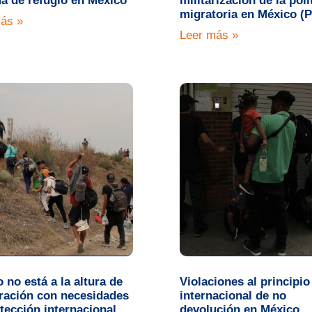
a de refugio en México
militarización de la polí
migratoria en México (P
ás »
Leer más »
 no está a la altura de
Violaciones al principio
ración con necesidades
internacional de no
tección internacional
devolución en México