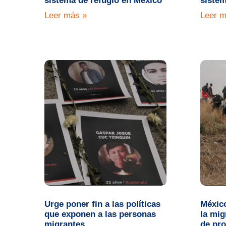
sistema de refugio en México
sistem
Leer más »
Leer m
Urge poner fin a las políticas
México
que exponen a las personas
la mig
migrantes
de pro