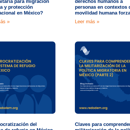
taria para migración
derechos humanos a
a y protección
personas en contextos 
acional en México?
movilidad humana forz
ás »
Leer más »
ocratización del
Claves para comprender