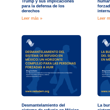
Trump y sus implicaciones
humani
para la defensa de los
forzad
derechos
intern
Leer más »
Leer m
Desmantelamiento del
La bur