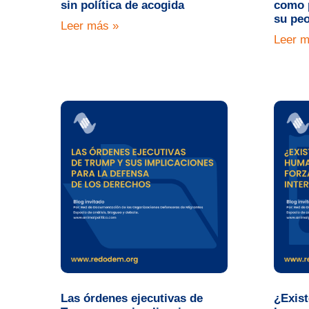
sin política de acogida
como p
su pe
Leer más »
Leer m
Las órdenes ejecutivas de
¿Exist